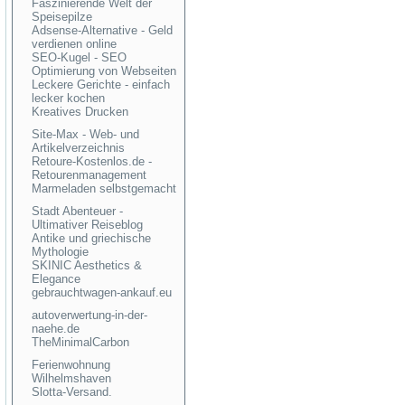
Faszinierende Welt der
Speisepilze
Adsense-Alternative - Geld
verdienen online
SEO-Kugel - SEO
Optimierung von Webseiten
Leckere Gerichte - einfach
lecker kochen
Kreatives Drucken
Site-Max - Web- und
Artikelverzeichnis
Retoure-Kostenlos.de -
Retourenmanagement
Marmeladen selbstgemacht
Stadt Abenteuer -
Ultimativer Reiseblog
Antike und griechische
Mythologie
SKINIC Aesthetics &
Elegance
gebrauchtwagen-ankauf.eu
autoverwertung-in-der-
naehe.de
TheMinimalCarbon
Ferienwohnung
Wilhelmshaven
Slotta-Versand.