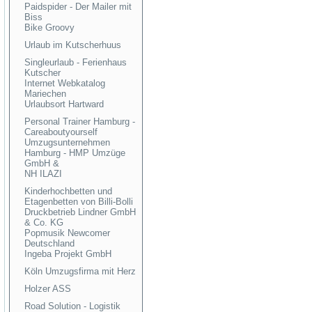
Paidspider - Der Mailer mit
Biss
Bike Groovy
Urlaub im Kutscherhuus
Singleurlaub - Ferienhaus
Kutscher
Internet Webkatalog
Mariechen
Urlaubsort Hartward
Personal Trainer Hamburg -
Careaboutyourself
Umzugsunternehmen
Hamburg - HMP Umzüge
GmbH &
NH ILAZI
Kinderhochbetten und
Etagenbetten von Billi-Bolli
Druckbetrieb Lindner GmbH
& Co. KG
Popmusik Newcomer
Deutschland
Ingeba Projekt GmbH
Köln Umzugsfirma mit Herz
Holzer ASS
Road Solution - Logistik