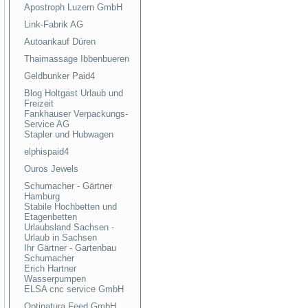
Apostroph Luzern GmbH
Link-Fabrik AG
Autoankauf Düren
Thaimassage Ibbenbueren
Geldbunker Paid4
Blog Holtgast Urlaub und
Freizeit
Fankhauser Verpackungs-
Service AG
Stapler und Hubwagen
elphispaid4
Ouros Jewels
Schumacher - Gärtner
Hamburg
Stabile Hochbetten und
Etagenbetten
Urlaubsland Sachsen -
Urlaub in Sachsen
Ihr Gärtner - Gartenbau
Schumacher
Erich Hartner
Wasserpumpen
ELSA cnc service GmbH
Optinatura Feed GmbH