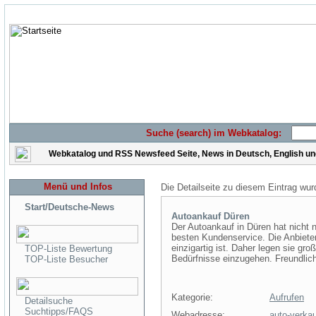
Suche (search) im Webkatalog:
Webkatalog und RSS Newsfeed Seite, News in Deutsch, English u
Menü und Infos
Die Detailseite zu diesem Eintrag wur
Start/Deutsche-News
Autoankauf Düren
Der Autoankauf in Düren hat nicht 
besten Kundenservice. Die Anbiete
einzigartig ist. Daher legen sie gr
TOP-Liste Bewertung
Bedürfnisse einzugehen. Freundlichk
TOP-Liste Besucher
Kategorie:
Aufrufen
Detailsuche
Suchtipps/FAQS
Webadresse:
auto-verka