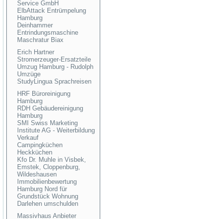
Service GmbH
ElbAttack Entrümpelung
Hamburg
Deinhammer
Entrindungsmaschine
Maschratur Biax
Erich Hartner
Stromerzeuger-Ersatzteile
Umzug Hamburg - Rudolph
Umzüge
StudyLingua Sprachreisen
HRF Büroreinigung
Hamburg
RDH Gebäudereinigung
Hamburg
SMI Swiss Marketing
Institute AG - Weiterbildung
Verkauf
Campingküchen
Heckküchen
Kfo Dr. Muhle in Visbek,
Emstek, Cloppenburg,
Wildeshausen
Immobilienbewertung
Hamburg Nord für
Grundstück Wohnung
Darlehen umschulden
Massivhaus Anbieter