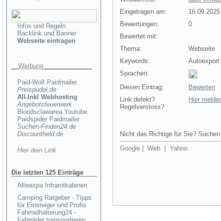
Eingetragen am:
16.09.2025
Bewertungen:
0
Infos und Regeln
Backlink und Banner
Bewertet mit:
0
Webseite eintragen
Thema:
Webseite
Keywords:
Autoexport
__Werbung______________
Sprachen:
Paid-Wolf Paidmailer
Diesen Eintrag:
Bewerten
Preispudel.de
All-Inkl Webhosting
Link defekt?
Hier melde
Angebotsfeuerwerk
Regelverstoss?
Bloodsclawarea Youtube
Paidspider Paidmailer
Suchen-Finden24.de
Discountheld.de
Nicht das Richtige für Sie? Suchen 
Google
|
Web
|
Yahoo
Hier dein Link
Die letzten 125 Einträge
Allwaspa Infrarotkabinen
Camping Ratgeber - Tipps
für Einsteiger und Profis
Fahrradhalterung24 -
Fahrräder transportieren