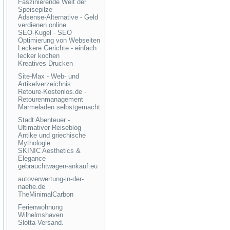
Faszinierende Welt der
Speisepilze
Adsense-Alternative - Geld
verdienen online
SEO-Kugel - SEO
Optimierung von Webseiten
Leckere Gerichte - einfach
lecker kochen
Kreatives Drucken
Site-Max - Web- und
Artikelverzeichnis
Retoure-Kostenlos.de -
Retourenmanagement
Marmeladen selbstgemacht
Stadt Abenteuer -
Ultimativer Reiseblog
Antike und griechische
Mythologie
SKINIC Aesthetics &
Elegance
gebrauchtwagen-ankauf.eu
autoverwertung-in-der-
naehe.de
TheMinimalCarbon
Ferienwohnung
Wilhelmshaven
Slotta-Versand.