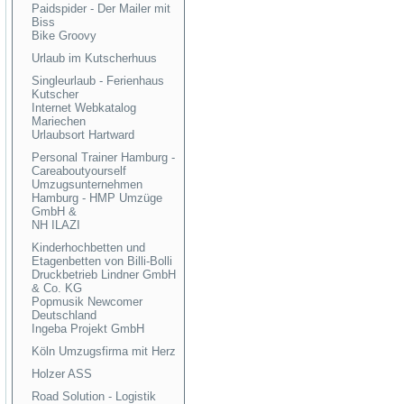
Paidspider - Der Mailer mit
Biss
Bike Groovy
Urlaub im Kutscherhuus
Singleurlaub - Ferienhaus
Kutscher
Internet Webkatalog
Mariechen
Urlaubsort Hartward
Personal Trainer Hamburg -
Careaboutyourself
Umzugsunternehmen
Hamburg - HMP Umzüge
GmbH &
NH ILAZI
Kinderhochbetten und
Etagenbetten von Billi-Bolli
Druckbetrieb Lindner GmbH
& Co. KG
Popmusik Newcomer
Deutschland
Ingeba Projekt GmbH
Köln Umzugsfirma mit Herz
Holzer ASS
Road Solution - Logistik