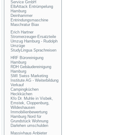
Service GmbH
ElbAttack Entrümpelung
Hamburg
Deinhammer
Entrindungsmaschine
Maschratur Biax
Erich Hartner
Stromerzeuger-Ersatzteile
Umzug Hamburg - Rudolph
Umzüge
StudyLingua Sprachreisen
HRF Büroreinigung
Hamburg
RDH Gebäudereinigung
Hamburg
SMI Swiss Marketing
Institute AG - Weiterbildung
Verkauf
Campingküchen
Heckküchen
Kfo Dr. Muhle in Visbek,
Emstek, Cloppenburg,
Wildeshausen
Immobilienbewertung
Hamburg Nord für
Grundstück Wohnung
Darlehen umschulden
Massivhaus Anbieter