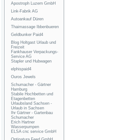
Apostroph Luzern GmbH
Link-Fabrik AG
Autoankauf Düren
Thaimassage Ibbenbueren
Geldbunker Paid4
Blog Holtgast Urlaub und
Freizeit
Fankhauser Verpackungs-
Service AG
Stapler und Hubwagen
elphispaid4
Ouros Jewels
Schumacher - Gärtner
Hamburg
Stabile Hochbetten und
Etagenbetten
Urlaubsland Sachsen -
Urlaub in Sachsen
Ihr Gärtner - Gartenbau
Schumacher
Erich Hartner
Wasserpumpen
ELSA cnc service GmbH
Optinatura Feed GmbH