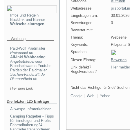
Kategorie:
Aufrufen
Webadresse:
pilzportal.in
Infos und Regeln
Eingetragen am:
30.01.2026
Backlink und Banner
Bewertungen:
0
Webseite eintragen
Bewertet mit:
0
Thema:
Webseite
__Werbung______________
Keywords:
Pilzportal 
Paid-Wolf Paidmailer
Sprachen:
Preispudel.de
All-Inkl Webhosting
Diesen Eintrag:
Bewerten
Angebotsfeuerwerk
Bloodsclawarea Youtube
Link defekt?
Hier melde
Paidspider Paidmailer
Regelverstoss?
Suchen-Finden24.de
Discountheld.de
Nicht das Richtige für Sie? Suchen 
Hier dein Link
Google
|
Web
|
Yahoo
Die letzten 125 Einträge
Allwaspa Infrarotkabinen
Camping Ratgeber - Tipps
für Einsteiger und Profis
Fahrradhalterung24 -
Fahrräder transportieren