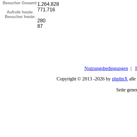
Besucher Gesamt:
1.264.828
771.716
Aufrufe heute:
Besucher heute:
280
87
Nutzungsbedingungen
|
Copyright © 2013 -2026 by
phplinX
alle
Seite gener