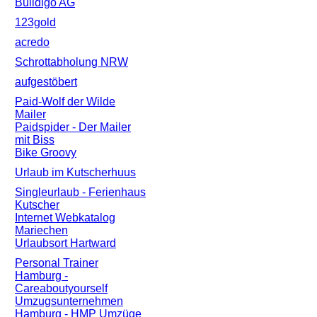
Buildigo AG
123gold
acredo
Schrottabholung NRW
aufgestöbert
Paid-Wolf der Wilde
Mailer
Paidspider - Der Mailer
mit Biss
Bike Groovy
Urlaub im Kutscherhuus
Singleurlaub - Ferienhaus
Kutscher
Internet Webkatalog
Mariechen
Urlaubsort Hartward
Personal Trainer
Hamburg -
Careaboutyourself
Umzugsunternehmen
Hamburg - HMP Umzüge