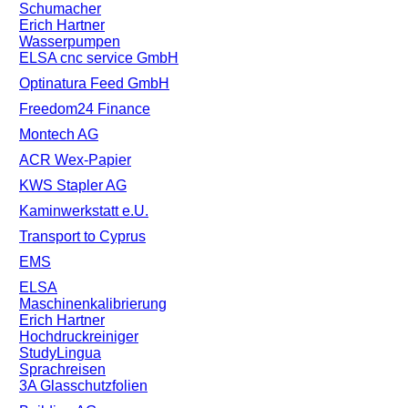
Schumacher
Erich Hartner
Wasserpumpen
ELSA cnc service GmbH
Optinatura Feed GmbH
Freedom24 Finance
Montech AG
ACR Wex-Papier
KWS Stapler AG
Kaminwerkstatt e.U.
Transport to Cyprus
EMS
ELSA
Maschinenkalibrierung
Erich Hartner
Hochdruckreiniger
StudyLingua
Sprachreisen
3A Glasschutzfolien