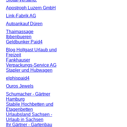
Apostroph Luzern GmbH
Link-Fabrik AG
Autoankauf Düren
Thaimassage
Ibbenbueren
Geldbunker Paid4
Blog Holtgast Urlaub und
Freizeit
Fankhauser
Verpackungs-Service AG
Stapler und Hubwagen
elphispaid4
Ouros Jewels
Schumacher - Gärtner
Hamburg
Stabile Hochbetten und
Etagenbetten
Urlaubsland Sachsen -
Urlaub in Sachsen
Ihr Gärtner - Gartenbau