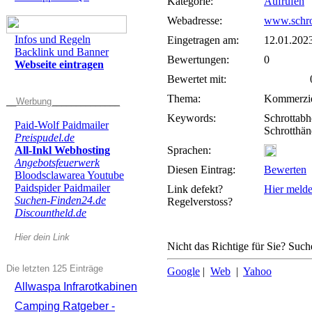
Kategorie:
Aufrufen
Webadresse:
www.schro
Infos und Regeln
Eingetragen am:
12.01.202
Backlink und Banner
Bewertungen:
0
Webseite eintragen
Bewertet mit:
0 
Thema:
Kommerzie
__Werbung______________
Keywords:
Schrottab
Paid-Wolf Paidmailer
Schrotthän
Preispudel.de
All-Inkl Webhosting
Sprachen:
Angebotsfeuerwerk
Diesen Eintrag:
Bewerten
Bloodsclawarea Youtube
Paidspider Paidmailer
Link defekt?
Hier meld
Suchen-Finden24.de
Regelverstoss?
Discountheld.de
Hier dein Link
Nicht das Richtige für Sie? Suche
Die letzten 125 Einträge
Google
|
Web
|
Yahoo
Allwaspa Infrarotkabinen
Camping Ratgeber -