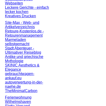
Webseiten
Leckere Gerichte - einfach
lecker kochen
Kreatives Drucken
Site-Max - Web- und
Artikelverzeichnis
Retoure-Kostenlos.de -
Retourenmanagement
Marmeladen
selbstgemacht
Stadt Abenteuer -
Ultimativer Reiseblog
Antike und griechische
Mythologie
SKINIC Aesthetics &
Elegance
gebrauchtwagen-
ankauf.eu
autoverwertung-in-der-
naehe.de
TheMinimalCarbon
Ferienwohnung
Wilhelmshaven
Slotta-Versand.