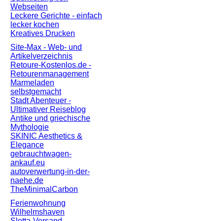
Webseiten
Leckere Gerichte - einfach
lecker kochen
Kreatives Drucken
Site-Max - Web- und
Artikelverzeichnis
Retoure-Kostenlos.de -
Retourenmanagement
Marmeladen
selbstgemacht
Stadt Abenteuer -
Ultimativer Reiseblog
Antike und griechische
Mythologie
SKINIC Aesthetics &
Elegance
gebrauchtwagen-
ankauf.eu
autoverwertung-in-der-
naehe.de
TheMinimalCarbon
Ferienwohnung
Wilhelmshaven
Slotta-Versand.