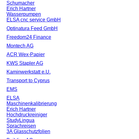
Schumacher
Erich Hartner
Wasserpumpen
ELSA cnc service GmbH
Optinatura Feed GmbH
Freedom24 Finance
Montech AG
ACR Wex-Papier
KWS Stapler AG
Kaminwerkstatt e.U.
Transport to Cyprus
EMS
ELSA
Maschinenkalibrierung
Erich Hartner
Hochdruckreiniger
StudyLingua
Sprachreisen
3A Glasschutzfolien