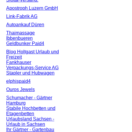
Apostroph Luzern GmbH
Link-Fabrik AG
Autoankauf Düren
Thaimassage
Ibbenbueren
Geldbunker Paid4
Blog Holtgast Urlaub und
Freizeit
Fankhauser
Verpackungs-Service AG
Stapler und Hubwagen
elphispaid4
Ouros Jewels
Schumacher - Gärtner
Hamburg
Stabile Hochbetten und
Etagenbetten
Urlaubsland Sachsen -
Urlaub in Sachsen
Ihr Gärtner - Gartenbau