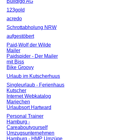
Buildigo AG
123gold
acredo
Schrottabholung NRW
aufgestöbert
Paid-Wolf der Wilde
Mailer
Paidspider - Der Mailer
mit Biss
Bike Groovy
Urlaub im Kutscherhuus
Singleurlaub - Ferienhaus
Kutscher
Internet Webkatalog
Mariechen
Urlaubsort Hartward
Personal Trainer
Hamburg -
Careaboutyourself
Umzugsunternehmen
Hamburg - HMP Umzüge