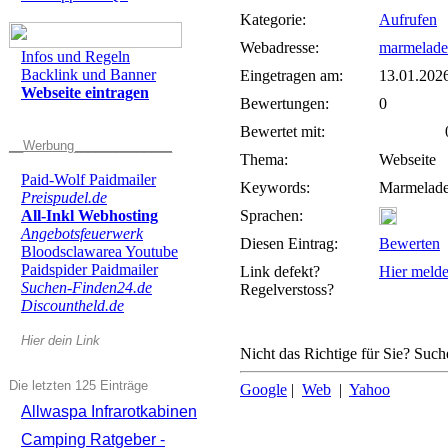
Kategorie:
Aufrufen
Webadresse:
marmeladen
Infos und Regeln
Backlink und Banner
Eingetragen am:
13.01.202
Webseite eintragen
Bewertungen:
0
Bewertet mit:
0 
__Werbung______________
Thema:
Webseite
Paid-Wolf Paidmailer
Keywords:
Marmeladen
Preispudel.de
All-Inkl Webhosting
Sprachen:
Angebotsfeuerwerk
Diesen Eintrag:
Bewerten
Bloodsclawarea Youtube
Paidspider Paidmailer
Link defekt?
Hier meld
Suchen-Finden24.de
Regelverstoss?
Discountheld.de
Hier dein Link
Nicht das Richtige für Sie? Suche
Die letzten 125 Einträge
Google
|
Web
|
Yahoo
Allwaspa Infrarotkabinen
Camping Ratgeber -