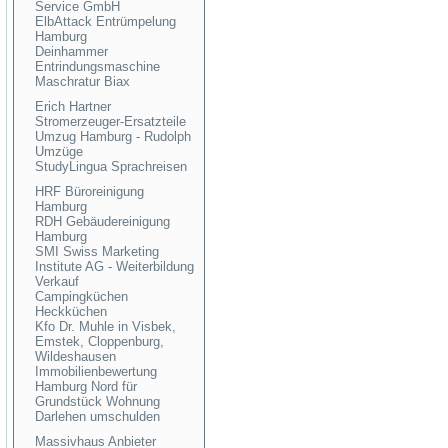
Service GmbH
ElbAttack Entrümpelung
Hamburg
Deinhammer
Entrindungsmaschine
Maschratur Biax
Erich Hartner
Stromerzeuger-Ersatzteile
Umzug Hamburg - Rudolph
Umzüge
StudyLingua Sprachreisen
HRF Büroreinigung
Hamburg
RDH Gebäudereinigung
Hamburg
SMI Swiss Marketing
Institute AG - Weiterbildung
Verkauf
Campingküchen
Heckküchen
Kfo Dr. Muhle in Visbek,
Emstek, Cloppenburg,
Wildeshausen
Immobilienbewertung
Hamburg Nord für
Grundstück Wohnung
Darlehen umschulden
Massivhaus Anbieter