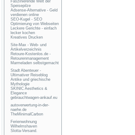
Faszinierende Welt der
Speisepilze
Adsense-Alternative - Geld
verdienen online
SEO-Kugel - SEO
Optimierung von Webseiten
Leckere Gerichte - einfach
lecker kochen
Kreatives Drucken
Site-Max - Web- und
Artikelverzeichnis
Retoure-Kostenlos.de -
Retourenmanagement
Marmeladen selbstgemacht
Stadt Abenteuer -
Ultimativer Reiseblog
Antike und griechische
Mythologie
SKINIC Aesthetics &
Elegance
gebrauchtwagen-ankauf.eu
autoverwertung-in-der-
naehe.de
TheMinimalCarbon
Ferienwohnung
Wilhelmshaven
Slotta-Versand.