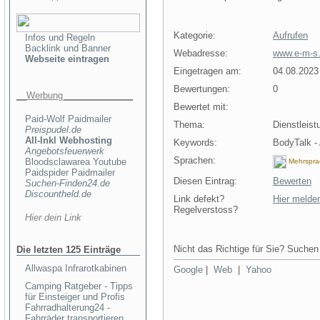
Kategorie:
Aufrufen
Infos und Regeln
Backlink und Banner
Webadresse:
www.e-m-s.
Webseite eintragen
Eingetragen am:
04.08.2023
Bewertungen:
0
__Werbung______________
Bewertet mit:
0
Paid-Wolf Paidmailer
Thema:
Dienstleist
Preispudel.de
All-Inkl Webhosting
Keywords:
BodyTalk -
Angebotsfeuerwerk
Sprachen:
Bloodsclawarea Youtube
Mehrspra
Paidspider Paidmailer
Diesen Eintrag:
Bewerten
Suchen-Finden24.de
Discountheld.de
Link defekt?
Hier melde
Regelverstoss?
Hier dein Link
Nicht das Richtige für Sie? Suchen 
Die letzten 125 Einträge
Allwaspa Infrarotkabinen
Google
|
Web
|
Yahoo
Camping Ratgeber - Tipps
für Einsteiger und Profis
Fahrradhalterung24 -
Fahrräder transportieren