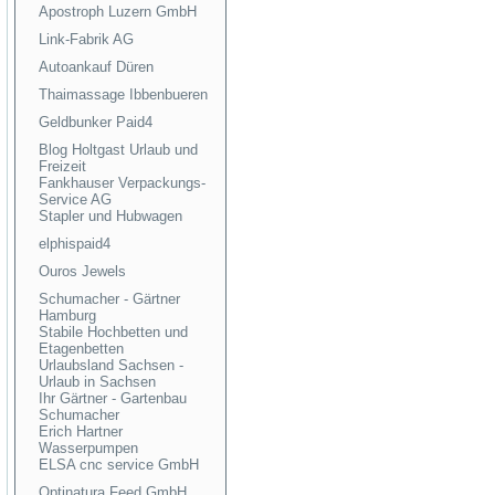
Apostroph Luzern GmbH
Link-Fabrik AG
Autoankauf Düren
Thaimassage Ibbenbueren
Geldbunker Paid4
Blog Holtgast Urlaub und
Freizeit
Fankhauser Verpackungs-
Service AG
Stapler und Hubwagen
elphispaid4
Ouros Jewels
Schumacher - Gärtner
Hamburg
Stabile Hochbetten und
Etagenbetten
Urlaubsland Sachsen -
Urlaub in Sachsen
Ihr Gärtner - Gartenbau
Schumacher
Erich Hartner
Wasserpumpen
ELSA cnc service GmbH
Optinatura Feed GmbH