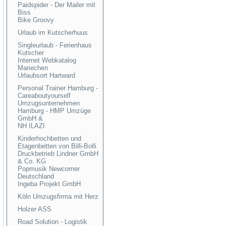
Paidspider - Der Mailer mit
Biss
Bike Groovy
Urlaub im Kutscherhuus
Singleurlaub - Ferienhaus
Kutscher
Internet Webkatalog
Mariechen
Urlaubsort Hartward
Personal Trainer Hamburg -
Careaboutyourself
Umzugsunternehmen
Hamburg - HMP Umzüge
GmbH &
NH ILAZI
Kinderhochbetten und
Etagenbetten von Billi-Bolli
Druckbetrieb Lindner GmbH
& Co. KG
Popmusik Newcomer
Deutschland
Ingeba Projekt GmbH
Köln Umzugsfirma mit Herz
Holzer ASS
Road Solution - Logistik