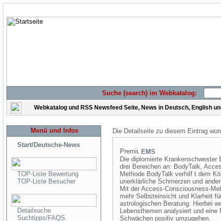
Suche (search) im Webkatalog:
Webkatalog und RSS Newsfeed Seite, News in Deutsch, English u
Menü und Infos
Die Detailseite zu diesem Eintrag wur
Start/Deutsche-News
EMS
Die diplomierte Krankenschwester E
drei Bereichen an: BodyTalk, Acce
TOP-Liste Bewertung
Methode BodyTalk verhilf t dem Kör
TOP-Liste Besucher
unerklärliche Schmerzen und ande
Mit der Access-Consciousness-Meth
mehr Selbsteinsicht und Klarheit für
astrologischen Beratung: Hierbei 
Detailsuche
Lebensthemen analysiert und eine M
Suchtipps/FAQS
Schwächen positiv umzugehen.