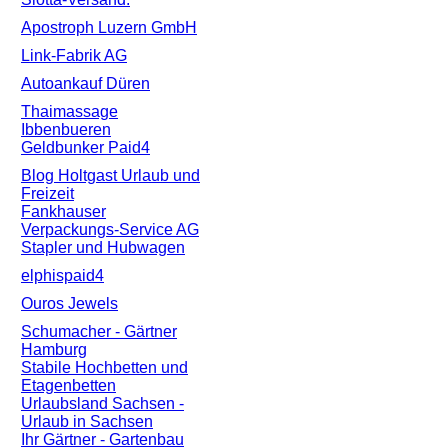
Apostroph Luzern GmbH
Link-Fabrik AG
Autoankauf Düren
Thaimassage
Ibbenbueren
Geldbunker Paid4
Blog Holtgast Urlaub und
Freizeit
Fankhauser
Verpackungs-Service AG
Stapler und Hubwagen
elphispaid4
Ouros Jewels
Schumacher - Gärtner
Hamburg
Stabile Hochbetten und
Etagenbetten
Urlaubsland Sachsen -
Urlaub in Sachsen
Ihr Gärtner - Gartenbau