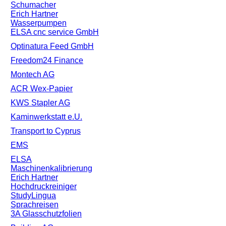
Schumacher
Erich Hartner
Wasserpumpen
ELSA cnc service GmbH
Optinatura Feed GmbH
Freedom24 Finance
Montech AG
ACR Wex-Papier
KWS Stapler AG
Kaminwerkstatt e.U.
Transport to Cyprus
EMS
ELSA
Maschinenkalibrierung
Erich Hartner
Hochdruckreiniger
StudyLingua
Sprachreisen
3A Glasschutzfolien