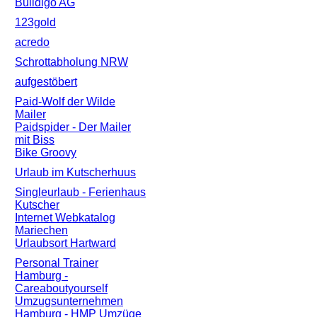
Buildigo AG
123gold
acredo
Schrottabholung NRW
aufgestöbert
Paid-Wolf der Wilde
Mailer
Paidspider - Der Mailer
mit Biss
Bike Groovy
Urlaub im Kutscherhuus
Singleurlaub - Ferienhaus
Kutscher
Internet Webkatalog
Mariechen
Urlaubsort Hartward
Personal Trainer
Hamburg -
Careaboutyourself
Umzugsunternehmen
Hamburg - HMP Umzüge