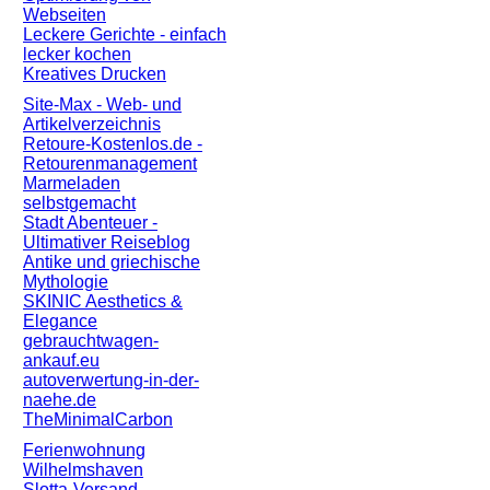
Webseiten
Leckere Gerichte - einfach
lecker kochen
Kreatives Drucken
Site-Max - Web- und
Artikelverzeichnis
Retoure-Kostenlos.de -
Retourenmanagement
Marmeladen
selbstgemacht
Stadt Abenteuer -
Ultimativer Reiseblog
Antike und griechische
Mythologie
SKINIC Aesthetics &
Elegance
gebrauchtwagen-
ankauf.eu
autoverwertung-in-der-
naehe.de
TheMinimalCarbon
Ferienwohnung
Wilhelmshaven
Slotta-Versand.