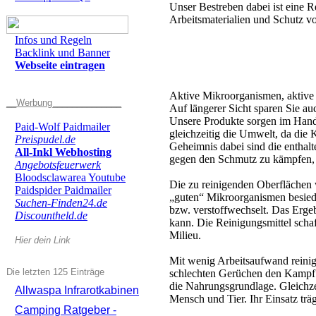
Unser Bestreben dabei ist eine 
Arbeitsmaterialien und Schutz 
Infos und Regeln
Backlink und Banner
Webseite eintragen
Aktive Mikroorganismen, aktive
__Werbung______________
Auf längerer Sicht sparen Sie a
Unsere Produkte sorgen im Hand
Paid-Wolf Paidmailer
gleichzeitig die Umwelt, da die
Preispudel.de
Geheimnis dabei sind die enthal
All-Inkl Webhosting
gegen den Schmutz zu kämpfen, se
Angebotsfeuerwerk
Bloodsclawarea Youtube
Die zu reinigenden Oberflächen 
Paidspider Paidmailer
„guten“ Mikroorganismen besiede
Suchen-Finden24.de
bzw. verstoffwechselt. Das Ergeb
Discountheld.de
kann. Die Reinigungsmittel schaf
Milieu.
Hier dein Link
Mit wenig Arbeitsaufwand reinig
Die letzten 125 Einträge
schlechten Gerüchen den Kampf 
die Nahrungsgrundlage. Gleichzeit
Allwaspa Infrarotkabinen
Mensch und Tier. Ihr Einsatz trä
Camping Ratgeber -