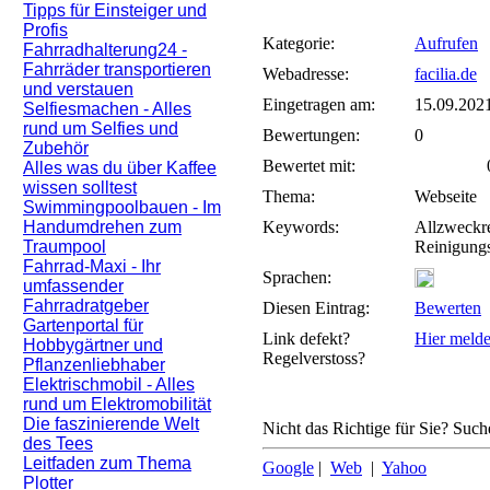
Tipps für Einsteiger und
Profis
Kategorie:
Aufrufen
Fahrradhalterung24 -
Fahrräder transportieren
Webadresse:
facilia.de
und verstauen
Eingetragen am:
15.09.202
Selfiesmachen - Alles
rund um Selfies und
Bewertungen:
0
Zubehör
Bewertet mit:
0 
Alles was du über Kaffee
wissen solltest
Thema:
Webseite
Swimmingpoolbauen - Im
Handumdrehen zum
Keywords:
Allzweckre
Traumpool
Reinigungs
Fahrrad-Maxi - Ihr
Sprachen:
umfassender
Fahrradratgeber
Diesen Eintrag:
Bewerten
Gartenportal für
Link defekt?
Hier meld
Hobbygärtner und
Regelverstoss?
Pflanzenliebhaber
Elektrischmobil - Alles
rund um Elektromobilität
Die faszinierende Welt
Nicht das Richtige für Sie? Suche
des Tees
Leitfaden zum Thema
Google
|
Web
|
Yahoo
Plotter